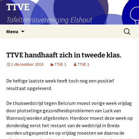
Ga
TTVE
naar
Tafeltennisvereniging Elshout
de
inhoud
Zoeken
Menu
naar:
TTVE handhaaft zich in tweede klas.
1 december 2018
TTVE 1
TTVE 1
De heftige laatste week heeft toch nog een positief
resultaat opgeleverd.
De thuiswedstrijd tegen Belcrum moest vorige week vrijdag
door plotselinge gezondheidsproblemen van Luck van
Wanrooij worden afgebroken. Hierdoor moest deze week op
donderdag eerst het restant van de wedstrijd in Breda
worden uitgespeeld en op vrijdag moesten we daarna de