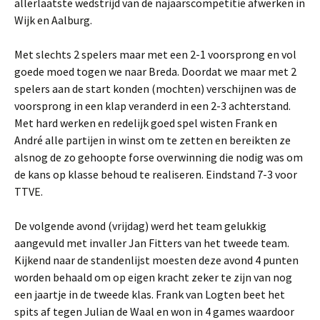
allerlaatste wedstrijd van de najaarscompetitie afwerken in
Wijk en Aalburg.
Met slechts 2 spelers maar met een 2-1 voorsprong en vol
goede moed togen we naar Breda. Doordat we maar met 2
spelers aan de start konden (mochten) verschijnen was de
voorsprong in een klap veranderd in een 2-3 achterstand.
Met hard werken en redelijk goed spel wisten Frank en
André alle partijen in winst om te zetten en bereikten ze
alsnog de zo gehoopte forse overwinning die nodig was om
de kans op klasse behoud te realiseren. Eindstand 7-3 voor
TTVE.
De volgende avond (vrijdag) werd het team gelukkig
aangevuld met invaller Jan Fitters van het tweede team.
Kijkend naar de standenlijst moesten deze avond 4 punten
worden behaald om op eigen kracht zeker te zijn van nog
een jaartje in de tweede klas. Frank van Logten beet het
spits af tegen Julian de Waal en won in 4 games waardoor