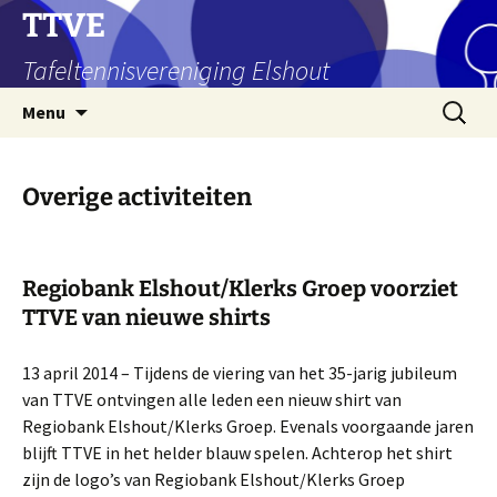
Ga
TTVE
naar
Tafeltennisvereniging Elshout
de
inhoud
Zoeken
Menu
naar:
Overige activiteiten
Regiobank Elshout/Klerks Groep voorziet
TTVE van nieuwe shirts
13 april 2014 – Tijdens de viering van het 35-jarig jubileum
van TTVE ontvingen alle leden een nieuw shirt van
Regiobank Elshout/Klerks Groep. Evenals voorgaande jaren
blijft TTVE in het helder blauw spelen. Achterop het shirt
zijn de logo’s van Regiobank Elshout/Klerks Groep