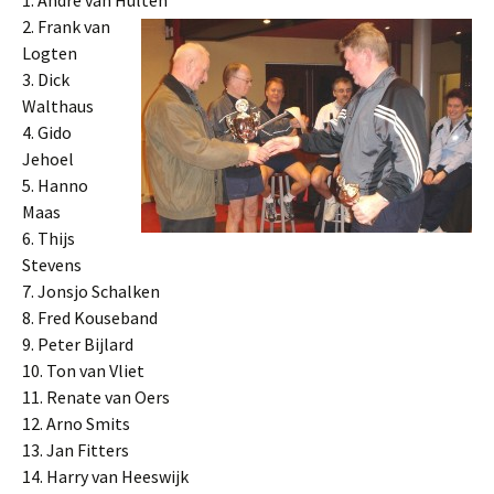
1. André van Hulten
2. Frank van
Logten
3. Dick
Walthaus
4. Gido
Jehoel
5. Hanno
Maas
6. Thijs
Stevens
7. Jonsjo Schalken
8. Fred Kouseband
9. Peter Bijlard
10. Ton van Vliet
11. Renate van Oers
12. Arno Smits
13. Jan Fitters
14. Harry van Heeswijk