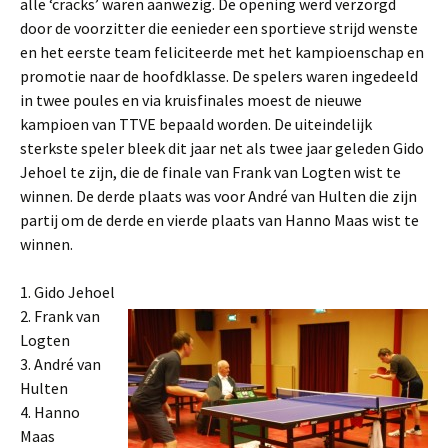
alle ‘cracks’ waren aanwezig. De opening werd verzorgd
door de voorzitter die eenieder een sportieve strijd wenste
en het eerste team feliciteerde met het kampioenschap en
promotie naar de hoofdklasse. De spelers waren ingedeeld
in twee poules en via kruisfinales moest de nieuwe
kampioen van TTVE bepaald worden. De uiteindelijk
sterkste speler bleek dit jaar net als twee jaar geleden Gido
Jehoel te zijn, die de finale van Frank van Logten wist te
winnen. De derde plaats was voor André van Hulten die zijn
partij om de derde en vierde plaats van Hanno Maas wist te
winnen.
1. Gido Jehoel
2. Frank van
Logten
3. André van
Hulten
4. Hanno
Maas