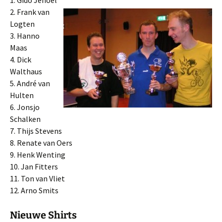
1. Gido Jehoel
2. Frank van
Logten
3. Hanno
Maas
4. Dick
Walthaus
5. André van
Hulten
6. Jonsjo
Schalken
7. Thijs Stevens
8. Renate van Oers
9. Henk Wenting
10. Jan Fitters
11. Ton van Vliet
12. Arno Smits
Nieuwe Shirts