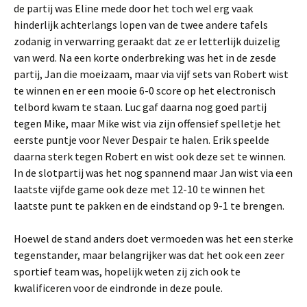
de partij was Eline mede door het toch wel erg vaak
hinderlijk achterlangs lopen van de twee andere tafels
zodanig in verwarring geraakt dat ze er letterlijk duizelig
van werd. Na een korte onderbreking was het in de zesde
partij, Jan die moeizaam, maar via vijf sets van Robert wist
te winnen en er een mooie 6-0 score op het electronisch
telbord kwam te staan. Luc gaf daarna nog goed partij
tegen Mike, maar Mike wist via zijn offensief spelletje het
eerste puntje voor Never Despair te halen. Erik speelde
daarna sterk tegen Robert en wist ook deze set te winnen.
In de slotpartij was het nog spannend maar Jan wist via een
laatste vijfde game ook deze met 12-10 te winnen het
laatste punt te pakken en de eindstand op 9-1 te brengen.
Hoewel de stand anders doet vermoeden was het een sterke
tegenstander, maar belangrijker was dat het ook een zeer
sportief team was, hopelijk weten zij zich ook te
kwalificeren voor de eindronde in deze poule.