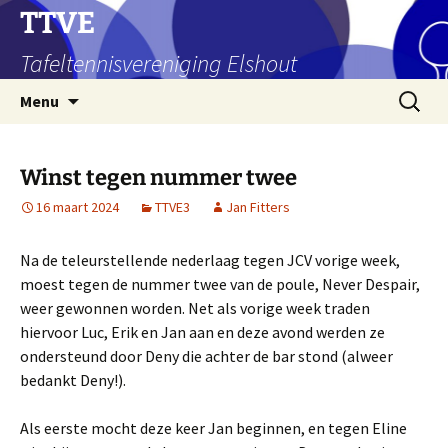
Ga
TTVE
naar
Tafeltennisvereniging Elshout
de
inhoud
Zoeken
Menu
naar:
Winst tegen nummer twee
16 maart 2024
TTVE3
Jan Fitters
Na de teleurstellende nederlaag tegen JCV vorige week,
moest tegen de nummer twee van de poule, Never Despair,
weer gewonnen worden. Net als vorige week traden
hiervoor Luc, Erik en Jan aan en deze avond werden ze
ondersteund door Deny die achter de bar stond (alweer
bedankt Deny!).
Als eerste mocht deze keer Jan beginnen, en tegen Eline