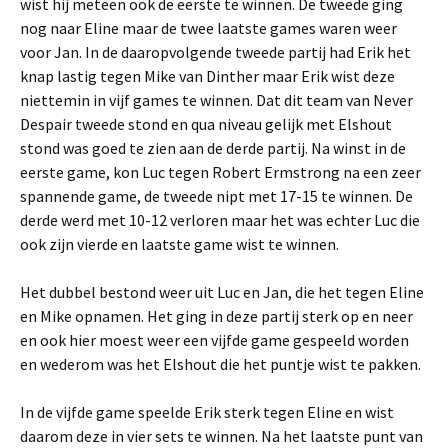
wist hij meteen ook de eerste te winnen. De tweede ging
nog naar Eline maar de twee laatste games waren weer
voor Jan. In de daaropvolgende tweede partij had Erik het
knap lastig tegen Mike van Dinther maar Erik wist deze
niettemin in vijf games te winnen. Dat dit team van Never
Despair tweede stond en qua niveau gelijk met Elshout
stond was goed te zien aan de derde partij. Na winst in de
eerste game, kon Luc tegen Robert Ermstrong na een zeer
spannende game, de tweede nipt met 17-15 te winnen. De
derde werd met 10-12 verloren maar het was echter Luc die
ook zijn vierde en laatste game wist te winnen.
Het dubbel bestond weer uit Luc en Jan, die het tegen Eline
en Mike opnamen. Het ging in deze partij sterk op en neer
en ook hier moest weer een vijfde game gespeeld worden
en wederom was het Elshout die het puntje wist te pakken.
In de vijfde game speelde Erik sterk tegen Eline en wist
daarom deze in vier sets te winnen. Na het laatste punt van