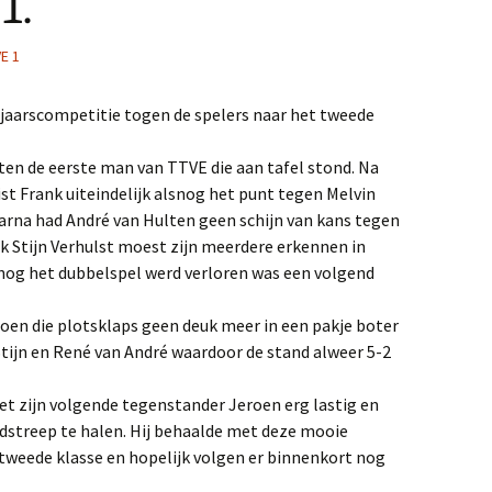
1.
2018
E 1
2017
ajaarscompetitie togen de spelers naar het tweede
2016
en de eerste man van TTVE die aan tafel stond. Na
2015
ist Frank uiteindelijk alsnog het punt tegen Melvin
arna had André van Hulten geen schijn van kans tegen
2014
ok Stijn Verhulst moest zijn meerdere erkennen in
nog het dubbelspel werd verloren was een volgend
oen die plotsklaps geen deuk meer in een pakje boter
Stijn en René van André waardoor de stand alweer 5-2
et zijn volgende tegenstander Jeroen erg lastig en
indstreep te halen. Hij behaalde met deze mooie
 tweede klasse en hopelijk volgen er binnenkort nog