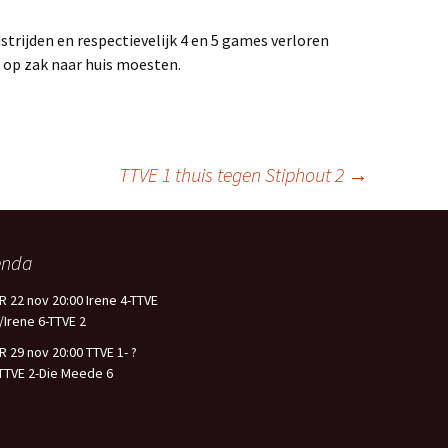
trijden en respectievelijk 4 en 5 games verloren
 op zak naar huis moesten.
TTVE 1 thuis tegen Stiphout 2
→
enda
R 22 nov 20:00 Irene 4-TTVE
/Irene 6-TTVE 2
R 29 nov 20:00 TTVE 1- ?
TTVE 2-Die Meede 6