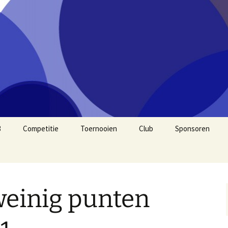
3
Competitie
Toernooien
Club
Sponsoren
2026
2025
weinig punten
2024
2020