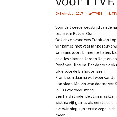
voor TTVE 
3 oktober 2017
TTVE 1
TTV
Voor de tweede wedstrijd van de n
team van Return Oss.
Ook deze avond was Frank van Logt
vijf games met veel lange rally’s w
van Zandvoort binnen te halen. Da
de alles slaande Jeroen Reijs en o
René van Hintum. Dat daarop ook 
tikje voor de Elshoutenaren.
Frank won daarna wel weer van Jer
kon slaan. Melvin won daarna van 
in Oss voordeel stond.
Een hard strijdende Stijn maakte h
wist na vijf games als eerste de e
overwinning zijn eerste zege in de
meer.