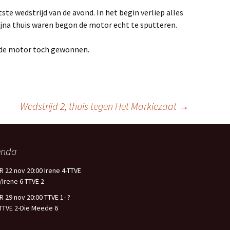
tste wedstrijd van de avond. In het begin verliep alles
jna thuis waren begon de motor echt te sputteren.
de motor toch gewonnen.
Wedstrijd 2, thuis tegen Het Markiezaat
→
enda
R 22 nov 20:00 Irene 4-TTVE
/Irene 6-TTVE 2
R 29 nov 20:00 TTVE 1- ?
TTVE 2-Die Meede 6