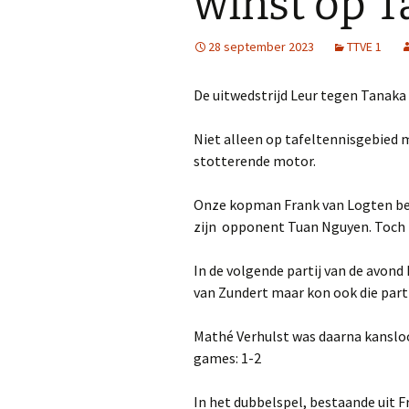
winst op 
28 september 2023
TTVE 1
De uitwedstrijd Leur tegen Tanaka 
Niet alleen op tafeltennisgebied 
stotterende motor.
Onze kopman Frank van Logten beet
zijn opponent Tuan Nguyen. Toch 
In de volgende partij van de avon
van Zundert maar kon ook die partij
Mathé Verhulst was daarna kansloo
games: 1-2
In het dubbelspel, bestaande uit 