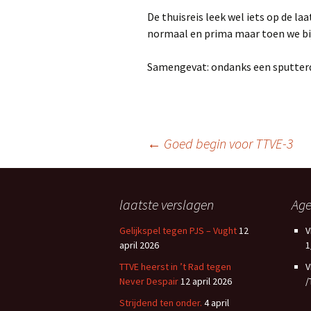
De thuisreis leek wel iets op de laa
normaal en prima maar toen we bi
Samengevat: ondanks een sputter
Berichtnavigatie
←
Goed begin voor TTVE-3
laatste verslagen
Ag
Gelijkspel tegen PJS – Vught
12
V
april 2026
1
TTVE heerst in ’t Rad tegen
V
Never Despair
12 april 2026
/
Strijdend ten onder.
4 april