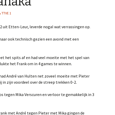
Tanaka
2018
TTVE 1
2017
2 uit Etten-Leur, leverde nogal wat verrassingen op.
2016
maar ook technisch gezien een avond met een
2015
2014
 het spits af en had veel moeite met het spel van
lukte het Frank om in 4 games te winnen.
d had André van Hulten net zoveel moeite met Pieter
 in zijn voordeel over de streep trekken 0-2.
s tegen Mika Verscuren en verloor te gemakkelijk in 3
Frank met André tegen Pieter met Mika gingen de