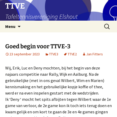
Ga
TTVE
naar
Tafeltennisvereniging Elshout
de
inhoud
Zoeken
Menu
naar:
Goed begin voor TTVE-3
23 september 2023
TTVE3
TTVE2
Jan Fitters
Wij, Erik, Luc en Deny mochten, bij het begin van deze
najaars competitie naar Rally, Wijk en Aalburg. Na de
gebruikelijke (met in ons geval Wilbert, Wim en Marien)
kennismaking en het gebruikelijke kopje koffie of thee,
werd er na even inspelen gestart met de wedstrijden.
Ik ‘Deny ‘ mocht het spits afbijten tegen Wilbert waar de 1e
game van verloor, de 2e game kon ik toch iets terug doen en
kwam gelijk en om kort te gaan de 3e en 4e games gingen