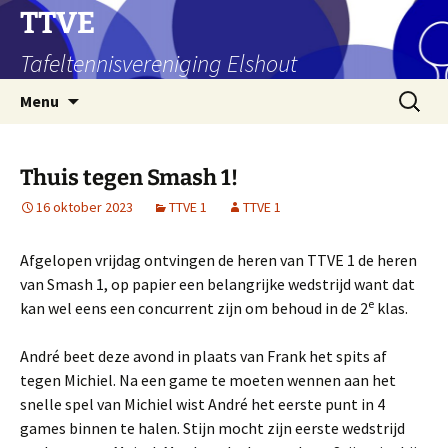
Ga
TTVE
naar
Tafeltennisvereniging Elshout
de
inhoud
Zoeken
Menu
naar:
Thuis tegen Smash 1!
16 oktober 2023
TTVE 1
TTVE 1
Afgelopen vrijdag ontvingen de heren van TTVE 1 de heren
van Smash 1, op papier een belangrijke wedstrijd want dat
e
kan wel eens een concurrent zijn om behoud in de 2
klas.
André beet deze avond in plaats van Frank het spits af
tegen Michiel. Na een game te moeten wennen aan het
snelle spel van Michiel wist André het eerste punt in 4
games binnen te halen. Stijn mocht zijn eerste wedstrijd