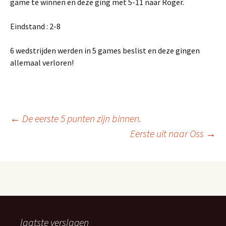
game te winnen en deze ging met 5-11 naar Roger.
Eindstand : 2-8
6 wedstrijden werden in 5 games beslist en deze gingen
allemaal verloren!
Berichtnavigatie
←
De eerste 5 punten zijn binnen.
Eerste uit naar Oss
→
laatste verslagen