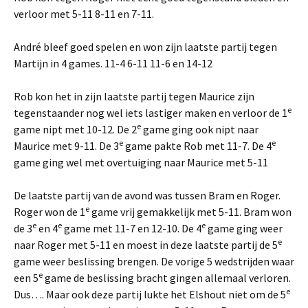
verloor met 5-11 8-11 en 7-11.
André bleef goed spelen en won zijn laatste partij tegen
Martijn in 4 games. 11-4 6-11 11-6 en 14-12
Rob kon het in zijn laatste partij tegen Maurice zijn
e
tegenstaander nog wel iets lastiger maken en verloor de 1
e
game nipt met 10-12. De 2
game ging ook nipt naar
e
e
Maurice met 9-11. De 3
game pakte Rob met 11-7. De 4
game ging wel met overtuiging naar Maurice met 5-11
De laatste partij van de avond was tussen Bram en Roger.
e
Roger won de 1
game vrij gemakkelijk met 5-11. Bram won
e
e
e
de 3
en 4
game met 11-7 en 12-10. De 4
game ging weer
e
naar Roger met 5-11 en moest in deze laatste partij de 5
game weer beslissing brengen. De vorige 5 wedstrijden waar
e
een 5
game de beslissing bracht gingen allemaal verloren.
e
Dus…. Maar ook deze partij lukte het Elshout niet om de 5