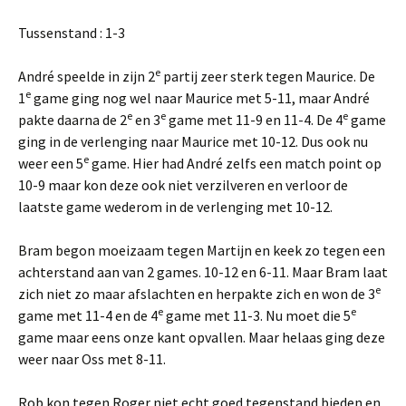
Tussenstand : 1-3
e
André speelde in zijn 2
partij zeer sterk tegen Maurice. De
e
1
game ging nog wel naar Maurice met 5-11, maar André
e
e
e
pakte daarna de 2
en 3
game met 11-9 en 11-4. De 4
game
ging in de verlenging naar Maurice met 10-12. Dus ook nu
e
weer een 5
game. Hier had André zelfs een match point op
10-9 maar kon deze ook niet verzilveren en verloor de
laatste game wederom in de verlenging met 10-12.
Bram begon moeizaam tegen Martijn en keek zo tegen een
achterstand aan van 2 games. 10-12 en 6-11. Maar Bram laat
e
zich niet zo maar afslachten en herpakte zich en won de 3
e
e
game met 11-4 en de 4
game met 11-3. Nu moet die 5
game maar eens onze kant opvallen. Maar helaas ging deze
weer naar Oss met 8-11.
Rob kon tegen Roger niet echt goed tegenstand bieden en