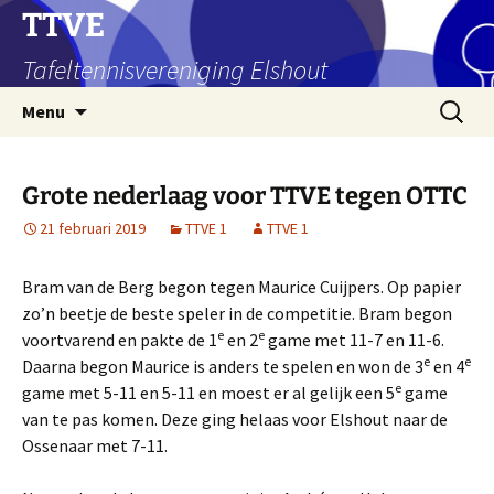
Ga
TTVE
naar
Tafeltennisvereniging Elshout
de
inhoud
Zoeken
Menu
naar:
Grote nederlaag voor TTVE tegen OTTC
21 februari 2019
TTVE 1
TTVE 1
Bram van de Berg begon tegen Maurice Cuijpers. Op papier
zo’n beetje de beste speler in de competitie. Bram begon
e
e
voortvarend en pakte de 1
en 2
game met 11-7 en 11-6.
e
e
Daarna begon Maurice is anders te spelen en won de 3
en 4
e
game met 5-11 en 5-11 en moest er al gelijk een 5
game
van te pas komen. Deze ging helaas voor Elshout naar de
Ossenaar met 7-11.