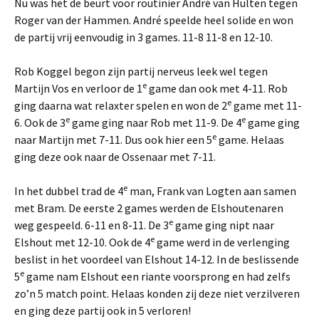
Nu was het de beurt voor routinier André van Hulten tegen
Roger van der Hammen. André speelde heel solide en won
de partij vrij eenvoudig in 3 games. 11-8 11-8 en 12-10.
Rob Koggel begon zijn partij nerveus leek wel tegen
e
Martijn Vos en verloor de 1
game dan ook met 4-11. Rob
e
ging daarna wat relaxter spelen en won de 2
game met 11-
e
e
6. Ook de 3
game ging naar Rob met 11-9. De 4
game ging
e
naar Martijn met 7-11. Dus ook hier een 5
game. Helaas
ging deze ook naar de Ossenaar met 7-11.
e
In het dubbel trad de 4
man, Frank van Logten aan samen
met Bram. De eerste 2 games werden de Elshoutenaren
e
weg gespeeld. 6-11 en 8-11. De 3
game ging nipt naar
e
Elshout met 12-10. Ook de 4
game werd in de verlenging
beslist in het voordeel van Elshout 14-12. In de beslissende
e
5
game nam Elshout een riante voorsprong en had zelfs
zo’n 5 match point. Helaas konden zij deze niet verzilveren
en ging deze partij ook in 5 verloren!