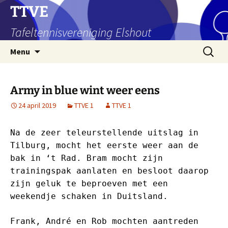
Ga
TTVE
naar
Tafeltennisvereniging Elshout
de
inhoud
Zoeken
Menu
naar:
Army in blue wint weer eens
24 april 2019
TTVE 1
TTVE 1
Na de zeer teleurstellende uitslag in
Tilburg, mocht het eerste weer aan de
bak in ‘t Rad. Bram mocht zijn
trainingspak aanlaten en besloot daarop
zijn geluk te beproeven met een
weekendje schaken in Duitsland.
Frank, André en Rob mochten aantreden