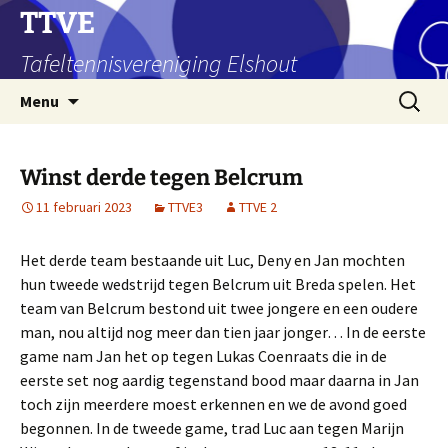
Ga
TTVE
naar
Tafeltennisvereniging Elshout
de
inhoud
Zoeken
Menu
naar:
Winst derde tegen Belcrum
11 februari 2023
TTVE3
TTVE 2
Het derde team bestaande uit Luc, Deny en Jan mochten
hun tweede wedstrijd tegen Belcrum uit Breda spelen. Het
team van Belcrum bestond uit twee jongere en een oudere
man, nou altijd nog meer dan tien jaar jonger… In de eerste
game nam Jan het op tegen Lukas Coenraats die in de
eerste set nog aardig tegenstand bood maar daarna in Jan
toch zijn meerdere moest erkennen en we de avond goed
begonnen. In de tweede game, trad Luc aan tegen Marijn