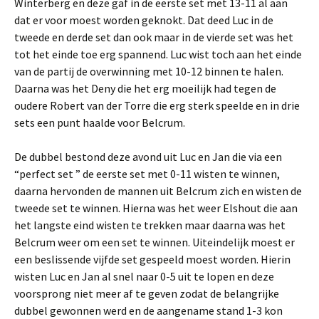
Winterberg en deze gaf in de eerste set met 13-11 al aan
dat er voor moest worden geknokt. Dat deed Luc in de
tweede en derde set dan ook maar in de vierde set was het
tot het einde toe erg spannend. Luc wist toch aan het einde
van de partij de overwinning met 10-12 binnen te halen.
Daarna was het Deny die het erg moeilijk had tegen de
oudere Robert van der Torre die erg sterk speelde en in drie
sets een punt haalde voor Belcrum.
De dubbel bestond deze avond uit Luc en Jan die via een
“perfect set ” de eerste set met 0-11 wisten te winnen,
daarna hervonden de mannen uit Belcrum zich en wisten de
tweede set te winnen. Hierna was het weer Elshout die aan
het langste eind wisten te trekken maar daarna was het
Belcrum weer om een set te winnen. Uiteindelijk moest er
een beslissende vijfde set gespeeld moest worden. Hierin
wisten Luc en Jan al snel naar 0-5 uit te lopen en deze
voorsprong niet meer af te geven zodat de belangrijke
dubbel gewonnen werd en de aangename stand 1-3 kon