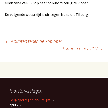
eindstand van 3-7 op het scorebord terug te vinden.
De volgende wedstrijd is uit tegen Irene uit Tilburg.
Berichtnavigatie
←
9 punten tegen de koploper
9 punten tegen JCV
→
laatste verslagen
Gelijkspel tegen PJS – Vught
12
april 2026