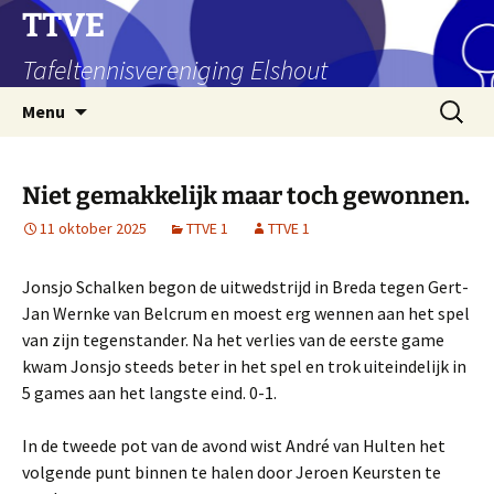
Ga
TTVE
naar
Tafeltennisvereniging Elshout
de
inhoud
Zoeken
Menu
naar:
Niet gemakkelijk maar toch gewonnen.
11 oktober 2025
TTVE 1
TTVE 1
Jonsjo Schalken begon de uitwedstrijd in Breda tegen Gert-
Jan Wernke van Belcrum en moest erg wennen aan het spel
van zijn tegenstander. Na het verlies van de eerste game
kwam Jonsjo steeds beter in het spel en trok uiteindelijk in
5 games aan het langste eind. 0-1.
In de tweede pot van de avond wist André van Hulten het
volgende punt binnen te halen door Jeroen Keursten te