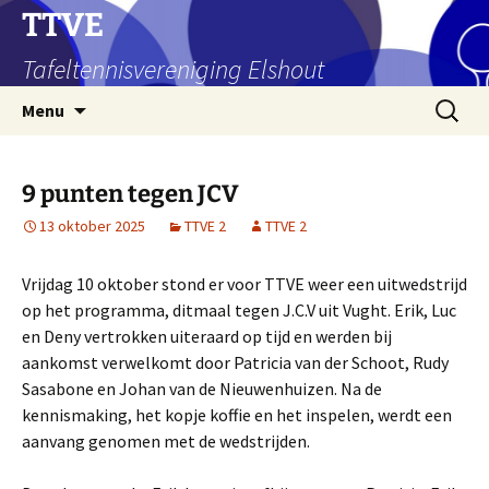
Ga
TTVE
naar
Tafeltennisvereniging Elshout
de
inhoud
Zoeken
Menu
naar:
9 punten tegen JCV
13 oktober 2025
TTVE 2
TTVE 2
Vrijdag 10 oktober stond er voor TTVE weer een uitwedstrijd
op het programma, ditmaal tegen J.C.V uit Vught. Erik, Luc
en Deny vertrokken uiteraard op tijd en werden bij
aankomst verwelkomt door Patricia van der Schoot, Rudy
Sasabone en Johan van de Nieuwenhuizen. Na de
kennismaking, het kopje koffie en het inspelen, werdt een
aanvang genomen met de wedstrijden.