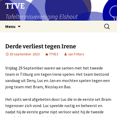
Ga
TTVE
naar
Tafeltennisvereniging Elshout
de
inhoud
Zoeken
Menu
naar:
Derde verliest tegen Irene
30 september 2023
TTVE3
Jan Fitters
Vrijdag 29 September waren we samen met het tweede
team in Tilburg om tegen Irene spelen. Het team bestond
vandaag uit Deny, Luc en Jan en mochten spelen tegen een
jong team met Bram, Nicolay en Bas.
Het spits werd afgebeten door Luc die in de eerste set Bram
tegenover zich vond. Luc speelde rustig en beheerst en
nadat hij de eerste game nipt verloor wist hij de tweede