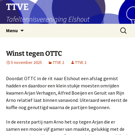
Ga
TTVE
naar
Tafeltennisvereniging Elshout
de
inhoud
Zoeken
Menu
naar:
Winst tegen OTTC
5 november 2025
TTVE 2
TTVE 2
Doordat OTTC in de rit naar Elshout een afslag gemist
hadden en daardoor een klein stukje moesten omrijden
kwamen Arjan Verhagen, Alfred Boeijen en Geruit van Rijn
Arno relatief laat binnen vanavond. Uiteraard werd eerst de
koffie nog genuttigd waarna de partijen begonnen.
In de eerste partij nam Arno het op tegen Arjan die er
samen een mooie vijf gamer van maakte, gelukkig met de