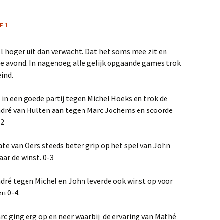
2018
E 1
2017
iel hoger uit dan verwacht. Dat het soms mee zit en
2016
e avond. In nagenoeg alle gelijk opgaande games trok
eind.
2015
 in een goede partij tegen Michel Hoeks en trok de
2014
André van Hulten aan tegen Marc Jochems en scoorde
-2
e van Oers steeds beter grip op het spel van John
aar de winst. 0-3
dré tegen Michel en John leverde ook winst op voor
n 0-4.
arc ging erg op en neer waarbij de ervaring van Mathé