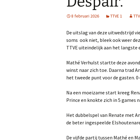
Despair.
8 februari 2026
TTVE 1
TTV
De uitslag van deze uitwedstrijd v
soms ook niet, bleek ook weer dez
TTVE uiteindelijk aan het langste 
Mathé Verhulst startte deze avond
winst naar zich toe. Daarna trad 
het tweede punt voor de gasten. 0
Na een moeizame start kreeg Renat
Prince en knokte zich in 5 games n
Het dubbelspel van Renate met An
de beter ingespeelde Elshoutenare
De vijfde partij tussen Mathé en M