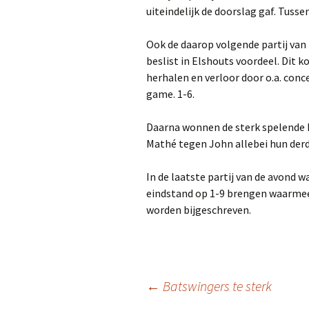
uiteindelijk de doorslag gaf. Tusse
Ook de daarop volgende partij van
beslist in Elshouts voordeel. Dit k
herhalen en verloor door o.a. conc
game. 1-6.
Daarna wonnen de sterk spelende 
Mathé tegen John allebei hun derd
In de laatste partij van de avond 
eindstand op 1-9 brengen waarmee
worden bijgeschreven.
Berichtnavigatie
←
Batswingers te sterk