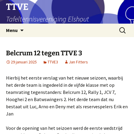
Ga
TTVE
naar
Tafeltennisvereniging Elshout
de
inhoud
Zoeken
Menu
naar:
Belcrum 12 tegen TTVE 3
29 januari 2025
TTVE3
Jan Fitters
Hierbij het eerste verslag van het nieuwe seizoen, waarbij
het derde team is ingedeeld in de vijfde klasse met op
teamrating tegenstanders: Belcrum 12, Rally 1, JCV 7,
Hooghei 2 en Batwswingers 2. Het derde team dat nu
bestaat uit Luc, Arno en Deny met als reservespelers Erik en
Jan
Voor de opening van het seizoen werd de eerste wedstrijd