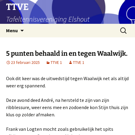
Ga
TTVE
naar
Tafeltennisvereniging Elshout
de
inhoud
Zoeken
Menu
naar:
5 punten behaald in en tegen Waalwijk.
23 februari 2025
TTVE 1
TTVE 1
Ook dit keer was de uitwedstijd tegen Waalwijk net als altijd
weer erg spannend.
Deze avond deed André, na hersteld te zijn van zijn
ribblessure, weer eens mee en zodoende kon Stijn thuis zijn
klus op zolder afmaken.
Frank van Logten mocht zoals gebruikelijk het spits